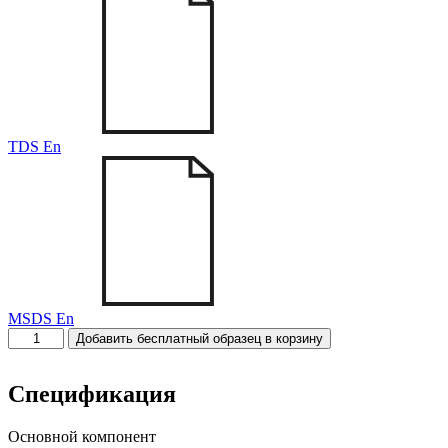
TDS En
MSDS En
Количество
Добавить бесплатный образец в корзину
товара
CFC-
6500K
Спецификация
Основной компонент