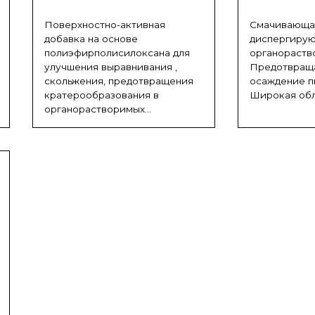
Поверхностно-активная
Смачивающа
добавка на основе
диспергирую
полиэфирполисилоксана для
органораств
улучшения выравнивания ,
Предотвраща
скольжения, предотвращения
осаждение п
кратерообразования в
Широкая обла
органорастворимых...