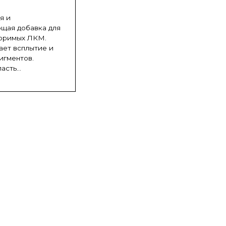
я и
щая добавка для
оримых ЛКМ.
ет всплытие и
игментов.
сть...