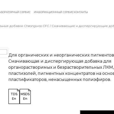
АБОРАТОРНЫЙ СЕРВИС
ИНФОРМАЦИОННЫЙ СЕРВИС
КОНТАКТЫ
ьные добавки Cheongwoo СFC
/
Смачивающие и диспергирующие до
Для органических и неорганических пигментов
Cмачивающая и диспергирующая добавка для
органорастворимых и безрастворительных ЛКМ,
пластизолей, пигментных концентратов на осно
пластификаторов, ненасыщенных полиэфиров.
TDS
MSDS
En
En
Добавить бесплатн