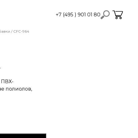
+7 (495 ) 901 01 80
бавки
/ CFC-964
.
 ПВХ-
ве полиолов,
ый образец в корзину