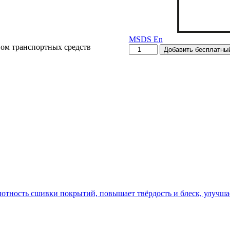
MSDS En
вом транспортных средств
Количество
Добавить бесплатный
товара
CIMA-
800
тность сшивки покрытий, повышает твёрдость и блеск, улучшае