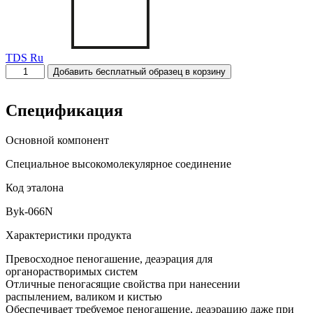
TDS Ru
Количество
Добавить бесплатный образец в корзину
товара
Depol
CFC-
Спецификация
166H
Основной компонент
Специальное высокомолекулярное соединение
Код эталона
Byk-066N
Характеристики продукта
Превосходное пеногашение, деаэрация для
органорастворимых систем
Отличные пеногасящие свойства при нанесении
распылением, валиком и кистью
Обеспечивает требуемое пеногашение, деаэрацию даже при