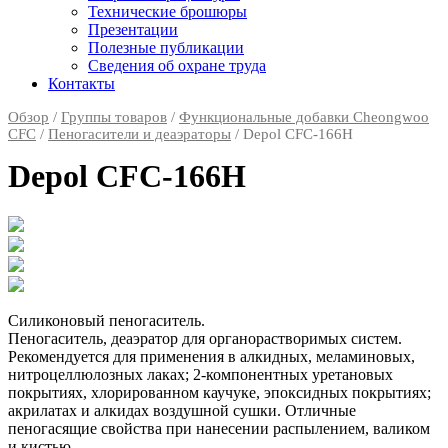
Технические брошюры
Презентации
Полезные публикации
Сведения об охране труда
Контакты
Обзор
/
Группы товаров
/
Функциональные добавки Cheongwoo
СFC
/
Пеногасители и деаэраторы
/ Depol CFC-166H
Depol CFC-166H
Силиконовый пеногаситель.
Пеногаситель, деаэратор для органорастворимых систем.
Рекомендуется для применения в алкидных, меламиновых,
нитроцеллюлозных лаках; 2-компонентных уретановых
покрытиях, хлорированном каучуке, эпоксидных покрытиях;
акрилатах и алкидах воздушной сушки. Отличные
пеногасящие свойства при нанесении распылением, валиком
и кистью.