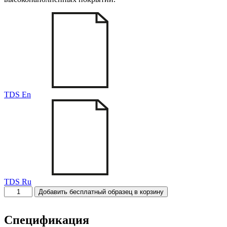
TDS En
TDS Ru
Количество
Добавить бесплатный образец в корзину
товара
Depol
CFC-
Спецификация
172