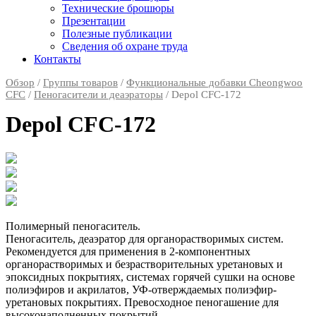
Технические брошюры
Презентации
Полезные публикации
Сведения об охране труда
Контакты
Обзор
/
Группы товаров
/
Функциональные добавки Cheongwoo
СFC
/
Пеногасители и деаэраторы
/ Depol CFC-172
Depol CFC-172
Полимерный пеногаситель.
Пеногаситель, деаэратор для органорастворимых систем.
Рекомендуется для применения в 2-компонентных
органорастворимых и безрастворительных уретановых и
эпоксидных покрытиях, системах горячей сушки на основе
полиэфиров и акрилатов, УФ-отверждаемых полиэфир-
уретановых покрытиях. Превосходное пеногашение для
высоконаполненных покрытий.