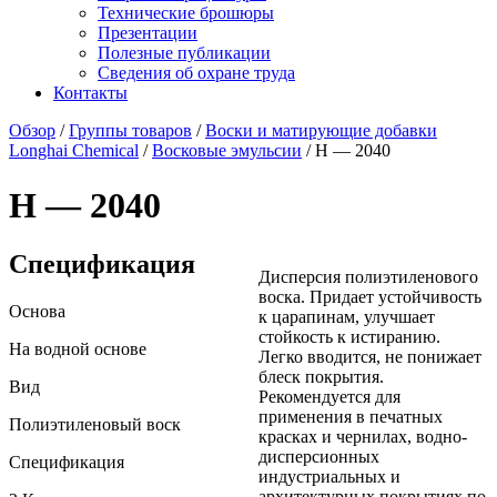
Технические брошюры
Презентации
Полезные публикации
Сведения об охране труда
Контакты
Обзор
/
Группы товаров
/
Воски и матирующие добавки
Longhai Chemical
/
Восковые эмульсии
/ H — 2040
H — 2040
Спецификация
Дисперсия полиэтиленового
воска. Придает устойчивость
Основа
к царапинам, улучшает
стойкость к истиранию.
На водной основе
Легко вводится, не понижает
блеск покрытия.
Вид
Рекомендуется для
применения в печатных
Полиэтиленовый воск
красках и чернилах, водно-
дисперсионных
Спецификация
индустриальных и
архитектурных покрытиях по