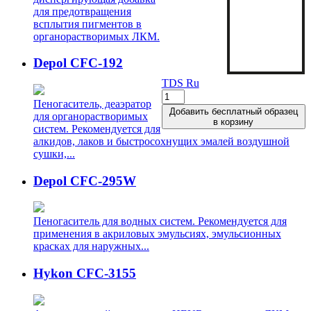
для предотвращения
всплытия пигментов в
органорастворимых ЛКМ.
Depol CFC-192
TDS Ru
Количество
Пеногаситель, деаэратор
товара
Добавить бесплатный образец
для органорастворимых
H
в корзину
систем. Рекомендуется для
-
алкидов, лаков и быстросохнущих эмалей воздушной
2040
сушки,...
Depol CFC-295W
Пеногаситель для водных систем. Рекомендуется для
применения в акриловых эмульсиях, эмульсионных
красках для наружных...
Hykon CFC-3155