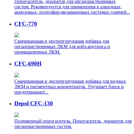
Пеногаситель, деаэратор для органорастворимых
систем. Рекомендуется для применения в алкидных,
акриловых, полиэфир-меламиновых системах горячей...
CFC-770
Cмачивающая и диспергирующая добавка для
органорастворимых ЛКМ для койл-коутинга и
промышленных ЛКМ.
CFC-690H
Смачивающая и диспергирующая добавка для водных
ЛКМ и пигментных концентратов. Улучшает блеск и
предотвращает...
Depol CFC-130
Полимерный пеногаситель. Пеногаситель, деаэратор для
органорастворимых систем.