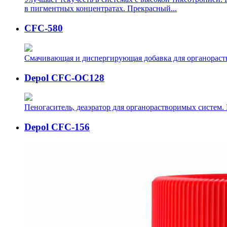
в пигментных концентратах. Прекрасный...
CFC-580
Cмачивающая и диспергирующая добавка для органорас
Depol CFC-OC128
Пеногаситель, деаэратор для органорастворимых систем.
Depol CFC-156