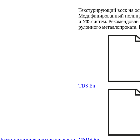
Текстурирующий воск на о
Модифицированный полипро
и УФ-систем. Рекомендован
рулонного металлопроката. 
TDS En
MSDS En
 Предотвращает всплытие пигмента