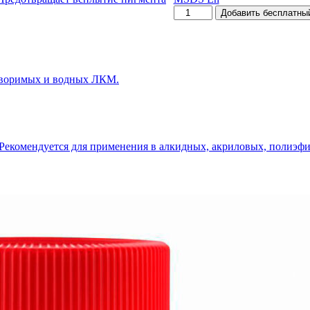
Количество
Добавить бесплатный
товара
LHWAX
384
творимых и водных ЛКМ.
 Рекомендуется для применения в алкидных, акриловых, полиэфи