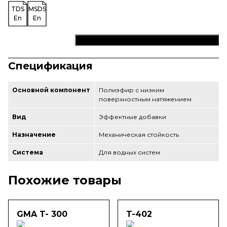
TDS
MSDS
En
En
Добавить бесплатный образец в корзину
Спецификация
Основной компонент
Полиэфир с низким
поверхностным натяжением
Вид
Эффектные добавки
Назначение
Механическая стойкость
Система
Для водных систем
Похожие товары
GMA T- 300
T-402