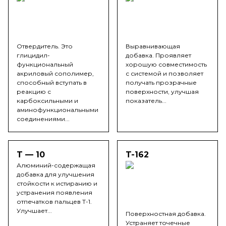
Отвердитель. Это
Выравнивающая
глицидил-
добавка. Проявляет
функциональный
хорошую совместимость
акриловый сополимер,
с системой и позволяет
способный вступать в
получать прозрачные
реакцию с
поверхности, улучшая
карбоксильными и
показатель...
аминофункциональными
соединениями...
T — 10
T-162
Алюминий-содержащая
добавка для улучшения
стойкости к истиранию и
устранения появления
отпечатков пальцев T-1.
Улучшает...
Поверхностная добавка.
Устраняет точечные