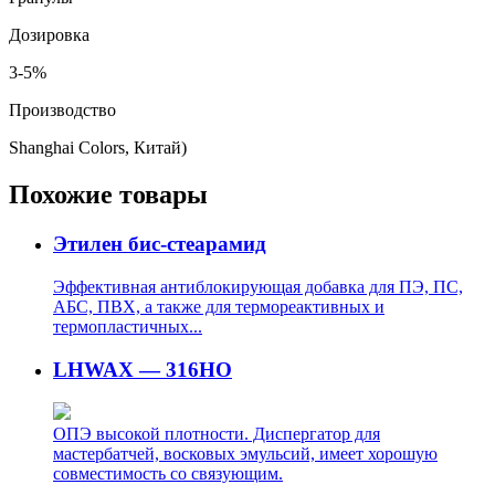
Дозировка
3-5%
Производство
Shanghai Colors, Китай)
Похожие товары
Этилен бис-стеарамид
Эффективная антиблокирующая добавка для ПЭ, ПС,
АБС, ПВХ, а также для термореактивных и
термопластичных...
LHWAX — 316HO
ОПЭ высокой плотности. Диспергатор для
мастербатчей, восковых эмульсий, имеет хорошую
совместимость со связующим.