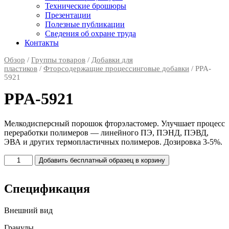
Технические брошюры
Презентации
Полезные публикации
Сведения об охране труда
Контакты
Обзор
/
Группы товаров
/
Добавки для
пластиков
/
Фторсодержащие процессинговые добавки
/ PPA-
5921
PPA-5921
Мелкодисперсный порошок фторэластомер. Улучшает процесс
переработки полимеров — линейного ПЭ, ПЭНД, ПЭВД,
ЭВА и других термопластичных полимеров. Дозировка 3-5%.
Количество
Добавить бесплатный образец в корзину
товара
PPA-
5921
Спецификация
Внешний вид
Гранулы