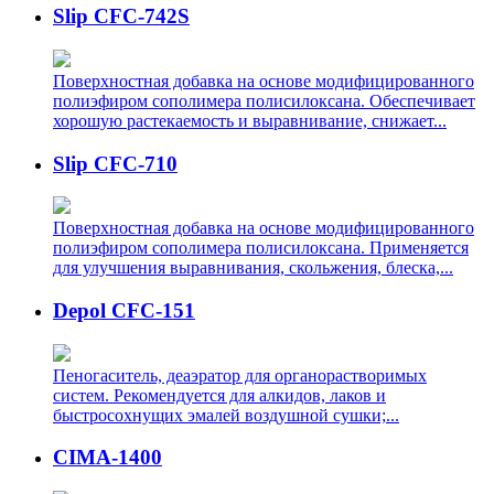
Slip CFC-742S
Поверхностная добавка на основе модифицированного
полиэфиром сополимера полисилоксана. Обеспечивает
хорошую растекаемость и выравнивание, снижает...
Slip CFC-710
Поверхностная добавка на основе модифицированного
полиэфиром сополимера полисилоксана. Применяется
для улучшения выравнивания, скольжения, блеска,...
Depol CFC-151
Пеногаситель, деаэратор для органорастворимых
систем. Рекомендуется для алкидов, лаков и
быстросохнущих эмалей воздушной сушки;...
CIMA-1400