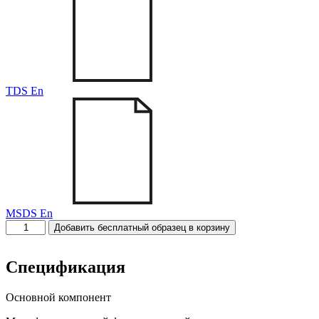
TDS En
MSDS En
Количество
Добавить бесплатный образец в корзину
товара
T-
2071
Спецификация
Основной компонент