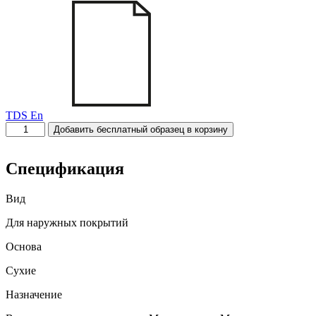
TDS En
Количество
Добавить бесплатный образец в корзину
товара
T
-
Спецификация
302
Вид
Для наружных покрытий
Основа
Сухие
Назначение