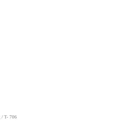
и
/ T- 706