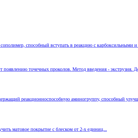
сополимер, способный вступать в реакцию с карбоксильными 
т появлению точечных проколов. Метод введения - экструзия. До
содержащий реакционноспособную аминогруппу, способный улучши
ить матовое покрытие с блеском от 2-х единиц...