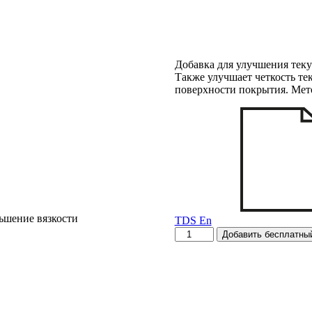
Добавка для улучшения текуч
Также улучшает четкость те
поверхности покрытия. Мето
ьшение вязкости
TDS En
Количество
Добавить бесплатный
товара
T-
706