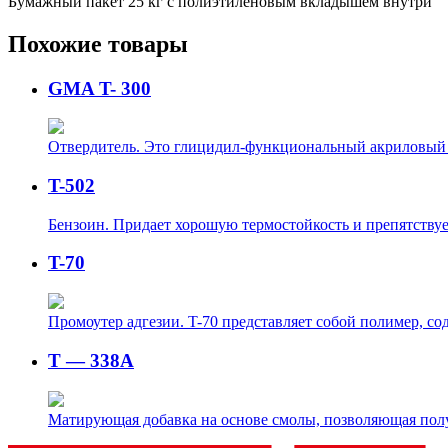
Бумажный пакет 25 кг с полиэтиленовым вкладышем внутри
Похожие товары
GMA T- 300
Отвердитель. Это глицидил-функциональный акриловый 
T-502
Бензоин. Придает хорошую термостойкость и препятствуе
T-70
Промоутер адгезии. T-70 представляет собой полимер, 
T — 338A
Матирующая добавка на основе смолы, позволяющая получ