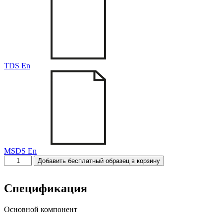
TDS En
MSDS En
Количество
Добавить бесплатный образец в корзину
товара
Slip
CFC-
Спецификация
775B
Основной компонент