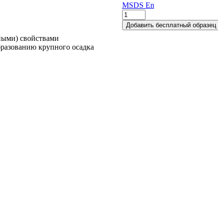
MSDS En
Количество
товара
Добавить бесплатный образец 
LHWAX
ными) свойствами
-
бразованию крупного осадка
2594